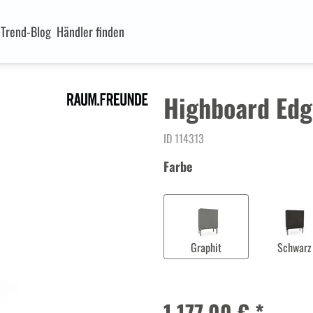
n
Trend-Blog
Händler finden
Highboard Edg
ID 114313
Farbe
Graphit
Schwarz
1.177,00 € *