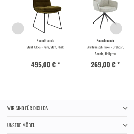
Raum.Freunde
Raum.Freunde
Stuhl Jukka - Kufe, Stoff, Khaki
Armlehnstuhl Inke - Drehbar,
Boucle, Hellgrau
495,00 € *
269,00 € *
WIR SIND FÜR DICH DA
UNSERE MÖBEL