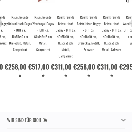
unde
Raum.Freunde
Raum.Freunde
Raum.Freunde
Raum.Freunde
Raum.Freunde
Raum
 Dagny
Beistelltisch Dagny
Wandregal Dagny
Beistelltisch
Beistelltisch Dagny
Beistelltisch
Wandre
a.
- BHT ca.
- BHT ca.
Dagny - BHT ca.
- BHT ca.
Dagny - BHT ca.
BHT ca
8 cm,
40x55x40 cm,
60x146x18 cm,
40x55x40 cm,
40x48x40 cm,
40x48x40 cm,
cm,
hwarz
Dreieckig, Metall,
Metall,
Quadratisch,
Dreieckig, Metall,
Quadratisch,
S
Camparirot
Camparirot
Metall,
Schwarz
Metall, Schwarz
Camparirot
0 €
258,00 €
517,00 €
311,00 €
258,00 €
311,00 €
295
*
*
*
*
*
WIR SIND FÜR DICH DA