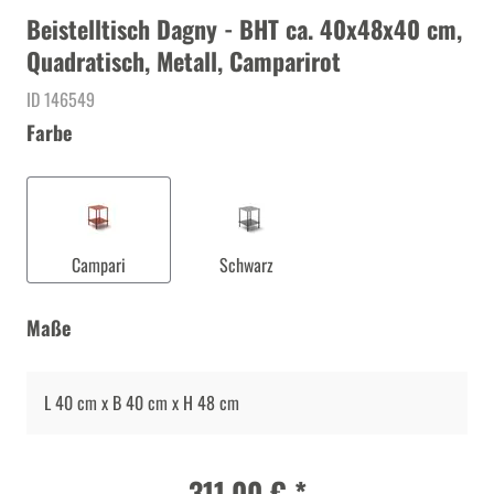
Beistelltisch Dagny - BHT ca. 40x48x40 cm,
Quadratisch, Metall, Camparirot
ID 146549
Farbe
Campari
Schwarz
Maße
L 40 cm x B 40 cm x H 48 cm
311,00 € *