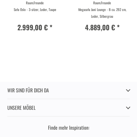
Raum.Freunde
Raum.Freunde
Sofa Oslo - 3-sitzer, Leder, Taupe
Megasofa Juni Lounge - B ca. 292 cm,
Leder, Silbergrau
2.999,00 € *
4.889,00 € *
WIR SIND FÜR DICH DA
UNSERE MÖBEL
Finde mehr Inspiration: