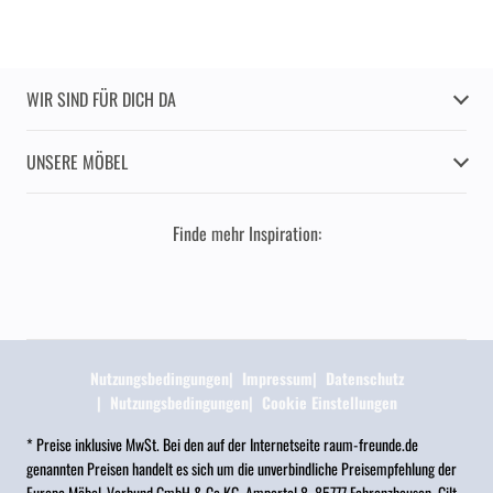
WIR SIND FÜR DICH DA
UNSERE MÖBEL
Finde mehr Inspiration:
Nutzungsbedingungen
Impressum
Datenschutz
Nutzungsbedingungen
Cookie Einstellungen
* Preise inklusive MwSt. Bei den auf der Internetseite raum-freunde.de
genannten Preisen handelt es sich um die unverbindliche Preisempfehlung der
Europa Möbel-Verbund GmbH & Co.KG, Ampertal 8, 85777 Fahrenzhausen. Gilt